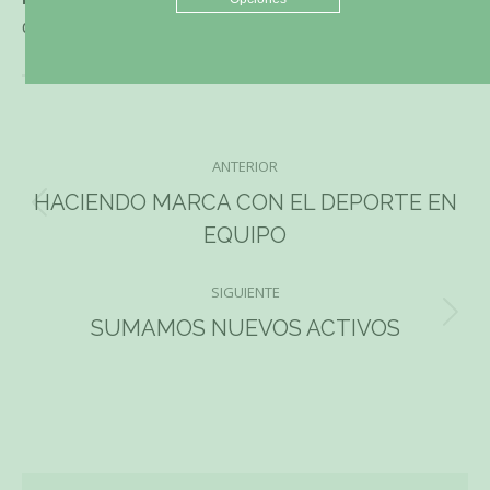
de elegir a
Beotibar Recycling.
ANTERIOR
Navegación
HACIENDO MARCA CON EL DEPORTE EN
Publicación
entre
EQUIPO
anterior:
publicaciones
SIGUIENTE
Publicación
SUMAMOS NUEVOS ACTIVOS
siguiente: