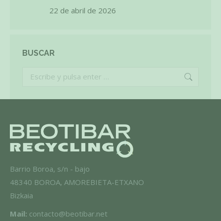
22 de abril de 2026
BUSCAR
Buscar:
Barrio Boroa, s/n - bajo
48340 BOROA, AMOREBIETA-ETXANO
​Bizkaia
Mail:
contacto@beotibar.net