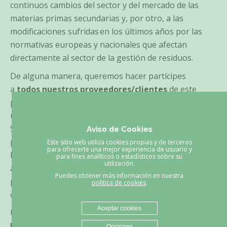
continuos cambios del sector y del mercado de las
materias primas secundarias y, por otro, a las
modificaciones sufridas en los últimos años por las
normativas europeas y nacionales que afectan
directamente al sector de la gestión de residuos.
De alguna manera, queremos hacer partícipes
a
todos nuestros proveedores/clientes
de este
premio, de la misma forma que lo entendemos como
un
reconocimiento a su gestión medioambiental.
Sin todos vosotros y sin vuestra confianza, hoy no
Aviso de Cookies
podríamos estar hablando de premios ni aniversarios.
Este sitio web utiliza cookies propias y de terceros
para ofrecerte una mejor experiencia de usuario y
Es por eso que podemos decir, con mucho orgullo y
para fines analíticos o estadísticos sobre su
utilización.
alegría, que con este premio ponemos el punto de
Puedes obtener más información en nuestra
partida a los actos que se van a desarrollar para la
politica de cookies
.
celebración de nuestro centenario.
Aceptar cookies
Una vez más, muchas gracias porque la
«Elección
Natural»
para la gestión de vuestros residuos sea la
Opciones