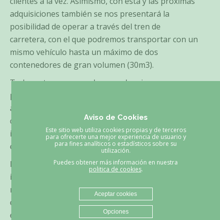
clientes a la vez. Asimismo, con ésta y las próximas
adquisiciones también se nos presentará la
posibilidad de operar a través del tren de
carretera, con el que podremos transportar con un
mismo vehículo hasta un máximo de dos
contenedores de gran volumen (30m3).
Todas estas maneras de proceder sirven
para optimizar las rutas de viaje, de tal forma que,
además de ofrecer un mejor servicio a nuestros
Aviso de Cookies
clientes-proveedores, estamos controlando nuestro
Este sitio web utiliza cookies propias y de terceros
impacto en el medio ambiente reduciendo las
para ofrecerte una mejor experiencia de usuario y
para fines analíticos o estadísticos sobre su
emisiones de CO2 a la atmósfera.
utilización.
Puedes obtener más información en nuestra
Nuestro compromiso con el medio ambiente nos
politica de cookies
.
impulsa no sólo a alcanzar los mejores resultados en
nuestros servicios, sino que también nos conciencia
Aceptar cookies
en la búsqueda de las prácticas más sostenibles y
Opciones
eficientes en lo que a recursos naturales se refiere.