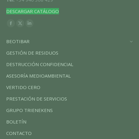
DESCARGAR CATÁLOGO
Encuéntranos en:
Facebook
X
Linkedin
page
page
page
BEOTIBAR
opens
opens
opens
in
in
in
GESTIÓN DE RESIDUOS
new
new
new
DESTRUCCIÓN CONFIDENCIAL
window
window
window
ASESORÍA MEDIOAMBIENTAL
VERTIDO CERO
PRESTACIÓN DE SERVICIOS
GRUPO TRIENEKENS
BOLETÍN
CONTACTO