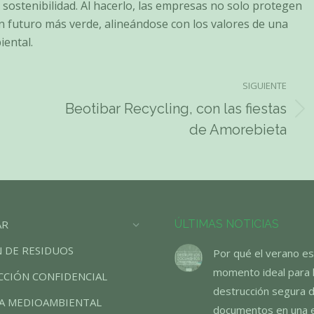
ostenibilidad. Al hacerlo, las empresas no solo protegen
n futuro más verde, alineándose con los valores de una
iental.
SIGUIENTE
Beotibar Recycling, con las fiestas
Publicación
de Amorebieta
siguiente:
AR
ÚLTIMAS NOTICIAS
 DE RESIDUOS
Por qué el verano es
momento ideal para 
CIÓN CONFIDENCIAL
destrucción segura 
A MEDIOAMBIENTAL
documentos en una