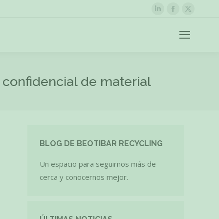
Linkedin
Facebook
X
page
page
page
opens
opens
opens
in
in
in
new
new
new
window
window
windo
 confidencial de material
BLOG DE BEOTIBAR RECYCLING
Un espacio para seguirnos más de
cerca y conocernos mejor.