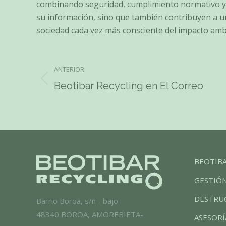
combinando seguridad, cumplimiento normativo y s
su información, sino que también contribuyen a u
sociedad cada vez más consciente del impacto amb
Navegación
ANTERIOR
Publicación
Beotibar Recycling en El Correo
entre
anterior:
publicaciones
BEOTIB
GESTIÓN
DESTRUC
Barrio Boroa, s/n - bajo
48340 BOROA, AMOREBIETA-
ASESORÍ