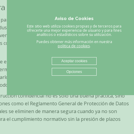
ra la destrucción confidencial?
Aviso de Cookies
ad para muchas empresas, especialmente en sectores como
Este sitio web utiliza cookies propias y de terceros para
industrias que experimentan una pausa estival. Esta
ofrecerte una mejor experiencia de usuario y para fines
 ventana de oportunidad para abordar tareas pendientes,
analíticos o estadísticos sobre su utilización.
Puedes obtener más información en nuestra
es confidenciales acumulados. Aquí hay algunas razones
politica de cookies
.
te el verano, muchas empresas operan con personal
Aceptar cookies
ermite dedicar tiempo a revisar archivos, identificar
Opciones
rlos para su destrucción segura. Organizar estas tareas
íodos de mayor actividad.
trucción confidencial no es solo una buena práctica, sino
iones como el Reglamento General de Protección de Datos
ales se eliminen de manera segura cuando ya no son
ura el cumplimiento normativo sin la presión de plazos