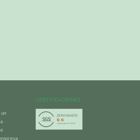
CERTIFICACIONES
 un
la
de
 empresa