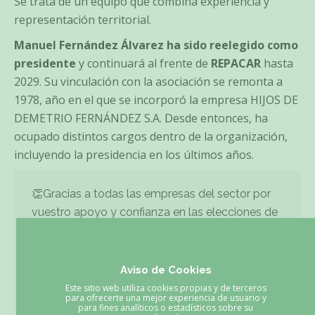
Se trata de un equipo que combina experiencia y
representación territorial.
Manuel Fernández Álvarez ha sido reelegido como
presidente
y continuará al frente de
REPACAR
hasta
2029. Su vinculación con la asociación se remonta a
1978, año en el que se incorporó la empresa HIJOS DE
DEMETRIO FERNÁNDEZ S.A. Desde entonces, ha
ocupado distintos cargos dentro de la organización,
incluyendo la presidencia en los últimos años.
👏Gracias a todas las empresas del sector por
vuestro apoyo y confianza en las elecciones de
@repacar
celebradas el pasado 12 de marzo.
Nuestra candidatura ha sido una vez más la más
votada. Un orgullo y, sobre todo, una gran
Aviso de Cookies
responsabilidad.
Este sitio web utiliza cookies propias y de terceros
para ofrecerte una mejor experiencia de usuario y
para fines analíticos o estadísticos sobre su
— Beotibar (@BeotibarBizkaia)
March 20, 2026