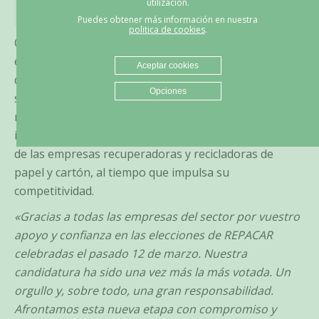
utilización.
Puedes obtener más información en nuestra
politica de cookies
.
Con esta renovación, REPACAR inicia una nueva etapa
en un contexto marcado por cambios regulatorios y
Aceptar cookies
desafíos para la industria del reciclaje. La organización
Opciones
se fija como objetivo reforzar su papel como
referente del sector, tanto en el ámbito nacional como
internacional, y continuar defendiendo los intereses
de las empresas recuperadoras y recicladoras de
papel y cartón, al tiempo que impulsa su
competitividad.
«Gracias a todas las empresas del sector por vuestro
apoyo y confianza en las elecciones de REPACAR
celebradas el pasado 12 de marzo. Nuestra
candidatura ha sido una vez más la más votada. Un
orgullo y, sobre todo, una gran responsabilidad.
Afrontamos esta nueva etapa con compromiso y