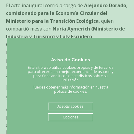
El acto inaugural corrió a cargo de
Alejandro Dorado,
comisionado para la Economía Circular del
Ministerio para la Transición Ecológica
, quien
compartió mesa con
Nuria Aymerich (Ministerio de
Industria y Turismo) y Laly Escudero
(vicepresidenta de Cepyme)
. Los tres coincidieron
resaltaron la circularidad y la descarbonización como
prioridades nacionales y destacaron el potencial de
Aviso de Cookies
España a la hora de captar inversiones verdes gracias
Este sitio web utiliza cookies propias y de terceros
para ofrecerte una mejor experiencia de usuario y
a su potente industria recicladora.
para fines analíticos o estadísticos sobre su
utilización.
Mercado internacional y tendencias
Puedes obtener más información en nuestra
politica de cookies
.
sostenibles
Aceptar cookies
Alejandro Mata, director europeo de Fastmarkets
para papel gráfico y envases, ofreció una radiografía
Opciones
global de los flujos de papel recuperado y afirmó que
las tendencias de largo plazo hacia la sostenibilidad y